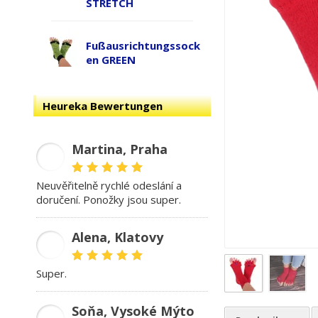
STRETCH
Fußausrichtungssock
en GREEN
Heureka Bewertungen
Martina, Praha
MD
Neuvěřitelně rychlé odeslání a
doručení. Ponožky jsou super.
Alena, Klatovy
AB
Super.
Soňa, Vysoké Mýto