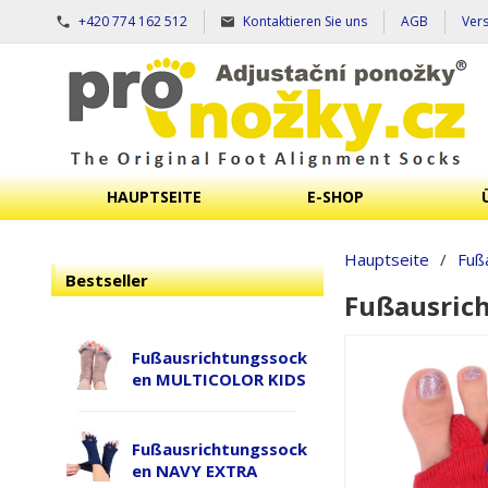
+420 774 162 512
Kontaktieren Sie uns
AGB
Ver
HAUPTSEITE
E-SHOP
Hauptseite
/
Fuß
Bestseller
Fußausric
Fußausrichtungssock
en MULTICOLOR KIDS
Fußausrichtungssock
en NAVY EXTRA