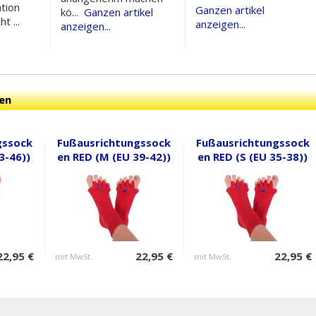
tion
Ganzen artikel
kö...
Ganzen artikel
ht ...
anzeigen...
anzeigen...
en
gssock
Fußausrichtungssock
Fußausrichtungssock
3-46))
en RED (M (EU 39-42))
en RED (S (EU 35-38))
22,95 €
22,95 €
22,95 €
mit MwSt.
mit MwSt.