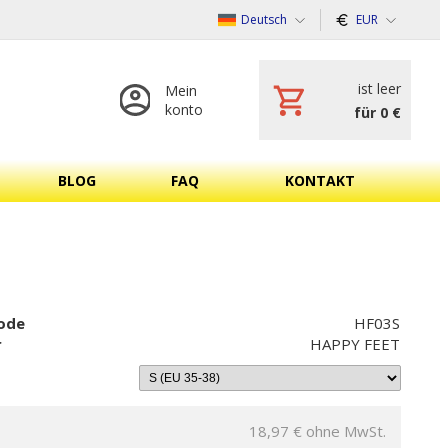
Deutsch
EUR
ist leer
Mein
konto
für 0 €
BLOG
FAQ
KONTAKT
ode
HF03S
r
HAPPY FEET
18,97 €
ohne MwSt.