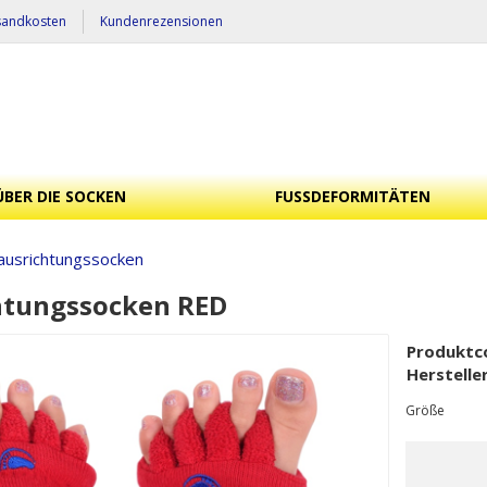
sandkosten
Kundenrezensionen
ÜBER DIE SOCKEN
FUSSDEFORMITÄTEN
ausrichtungssocken
htungssocken RED
Produktc
Herstelle
Größe