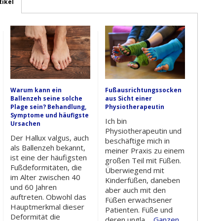
tikel
Warum kann ein
Fußausrichtungssocken
Ballenzeh seine solche
aus Sicht einer
Plage sein? Behandlung,
Physiotherapeutin
Symptome und häufigste
Ich bin
Ursachen
Physiotherapeutin und
Der Hallux valgus, auch
beschäftige mich in
als Ballenzeh bekannt,
meiner Praxis zu einem
ist eine der häufigsten
großen Teil mit Füßen.
Fußdeformitäten, die
Überwiegend mit
im Alter zwischen 40
Kinderfüßen, daneben
und 60 Jahren
aber auch mit den
auftreten. Obwohl das
Füßen erwachsener
Hauptmerkmal dieser
Patienten. Füße und
Deformität die
deren ungla...
Ganzen