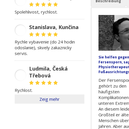
SK
Beschreibung
spolehlivost, rychlost.
Stanislava, Kunčina
SD
rychle vybavenie (do 24 hodin
odoslanie), skvely zakaznicky
servis.
Sie helfen gege
Fersensporn, sa
Physiotherapeut
Ludmila, Česká
Fußausrichtung
Třebová
LŠ
Der Fersenspo
gehört zu den
rychlost.
häufigsten
Komplikationen
Zeig mehr
unteren Extrem
An diesem leide
Großteil er ält
Menschen über
Jahren. Aber au