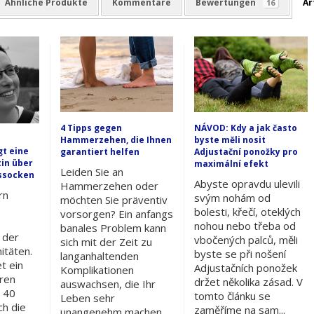
Ähnliche Produkte
Kommentare
Bewertungen
Ar
16
4 Tipps gegen
NÁVOD: Kdy a jak často
n
Hammerzehen, die Ihnen
byste měli nosit
gt eine
garantiert helfen
Adjustační ponožky pro
in über
maximální efekt
Leiden Sie an
ssocken
Abyste opravdu ulevili
Hammerzehen oder
rn
svým nohám od
möchten Sie präventiv
bolesti, křečí, oteklých
vorsorgen? Ein anfangs
nohou nebo třeba od
banales Problem kann
 der
vbočených palců, měli
sich mit der Zeit zu
itäten.
byste se při nošení
langanhaltenden
t ein
Adjustačních ponožek
Komplikationen
eren
držet několika zásad. V
auswachsen, die Ihr
 40
tomto článku se
Leben sehr
ch die
zaměříme na sam...
unangenehm machen