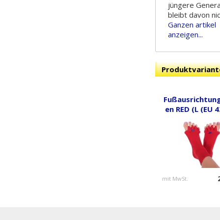
jüngere Genera
bleibt davon nic
Ganzen artikel
anzeigen...
Produktvariant
Fußausrichtun
en RED (L (EU 4
mit MwSt.