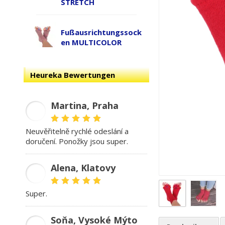
STRETCH
Fußausrichtungssock
en MULTICOLOR
Heureka Bewertungen
Martina, Praha
MD
Neuvěřitelně rychlé odeslání a
doručení. Ponožky jsou super.
Alena, Klatovy
AB
Super.
Soňa, Vysoké Mýto