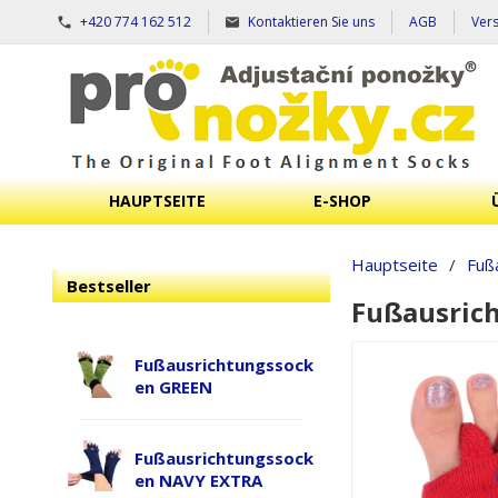
+420 774 162 512
Kontaktieren Sie uns
AGB
Ver
HAUPTSEITE
E-SHOP
Hauptseite
/
Fuß
Bestseller
Fußausric
Fußausrichtungssock
en GREEN
Fußausrichtungssock
en NAVY EXTRA