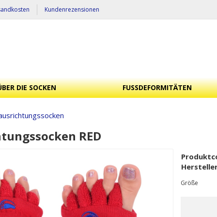
sandkosten
Kundenrezensionen
ÜBER DIE SOCKEN
FUSSDEFORMITÄTEN
ausrichtungssocken
htungssocken RED
Produktc
Herstelle
Größe