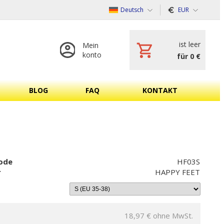
Deutsch
EUR
ist leer
Mein
konto
für 0 €
BLOG
FAQ
KONTAKT
ode
HF03S
r
HAPPY FEET
18,97 €
ohne MwSt.