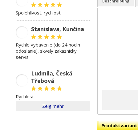
SK
Beschreibung
spolehlivost, rychlost.
Stanislava, Kunčina
SD
rychle vybavenie (do 24 hodin
odoslanie), skvely zakaznicky
servis.
Ludmila, Česká
Třebová
LŠ
rychlost.
Zeig mehr
Produktvariant