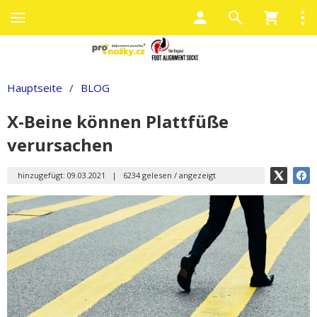
Hauptseite
/
BLOG
X-Beine können Plattfüße
verursachen
hinzugefügt: 09.03.2021
|
6234 gelesen / angezeigt