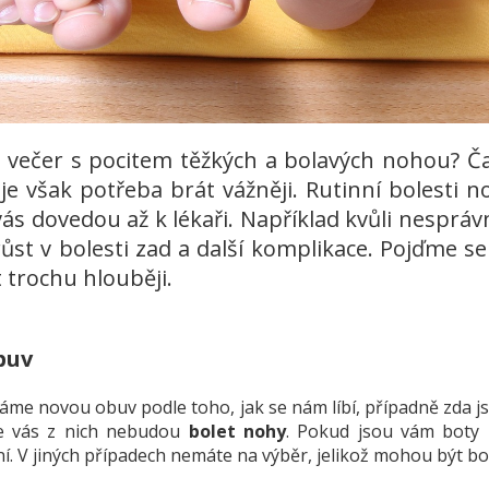
 večer s pocitem těžkých a bolavých nohou? Č
é je však potřeba brát vážněji. Rutinní bolesti
 vás dovedou až k lékaři. Například kvůli nesp
ůst v bolesti zad a další komplikace. Pojďme se
 trochu hlouběji.
buv
íráme novou obuv podle toho, jak se nám líbí, případně zda
e vás z nich nebudou
bolet nohy
. Pokud jsou vám boty 
. V jiných případech nemáte na výběr, jelikož mohou být bo