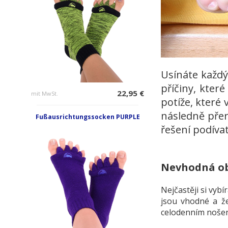
Usínáte každý
příčiny, kter
22,95 €
mit MwSt.
potíže, které
následně přer
Fußausrichtungssocken PURPLE
řešení podívat
Nevhodná o
Nejčastěji si vyb
jsou vhodné a ž
celodenním nošení