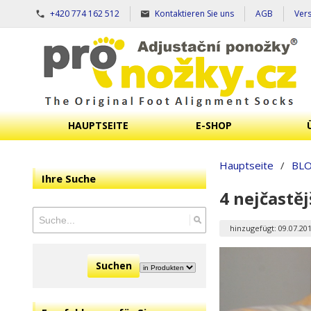
+420 774 162 512
Kontaktieren Sie uns
AGB
Ver
HAUPTSEITE
E-SHOP
Hauptseite
/
BL
Ihre Suche
4 nejčastěj
hinzugefügt: 09.07.20
Suchen