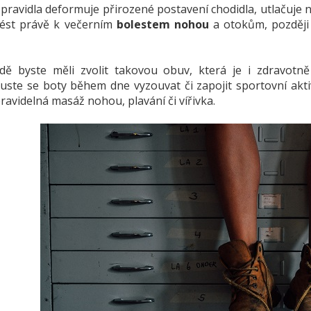
ravidla deformuje přirozené postavení chodidla, utlačuje
ést právě k večerním
bolestem nohou
a otokům, později
adě byste měli zvolit takovou obuv, která je i zdravot
ste se boty během dne vyzouvat či zapojit sportovní akti
avidelná masáž nohou, plavání či vířivka.