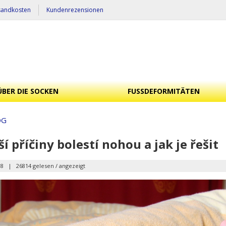
sandkosten
Kundenrezensionen
ÜBER DIE SOCKEN
FUSSDEFORMITÄTEN
OG
ší příčiny bolestí nohou a jak je řešit
18
|
26814 gelesen / angezeigt