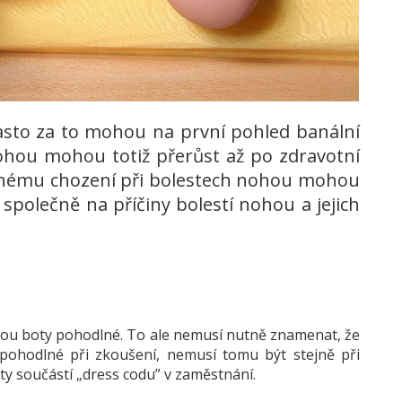
asto za to mohou na první pohled banální
 nohou mohou totiž přerůst až po zdravotní
rávnému chození při bolestech nohou mohou
 společně na příčiny bolestí nohou a jejich
 jsou boty pohodlné. To ale nemusí nutně znamenat, že
pohodlné při zkoušení, nemusí tomu být stejně při
ty součástí „dress codu” v zaměstnání.