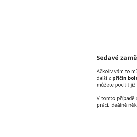
Sedavé zamě
Ačkoliv vám to mů
další z
příčin bo
můžete pocítit již
V tomto případě s
práci, ideálně něk