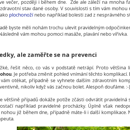
ve večer, později i během dne. Zde ale záleží na mnoha fak
a zdravotní stav dané osoby. V souvislosti s tím vám mohou
jako
plochonoží
nebo například bolesti zad z nesprávného s
adě byste měli nohám trochu ulevit pravidelným odpočinkem
 Následně vám mohou pomoci masáže, plavání nebo vířivka.
edky, ale zaměřte se na prevenci
ké, řešit něco, co vás v podstatě netrápí. Proto většina l
nohou
. Je potřeba změnit pohled vnímání těchto komplikací.
vám otékat, případně se vyhnete dalším zdravotním komplik
eventivně, nikoliv když vás začnou bolet. Alespoň doufáme. :-
 ve většině případů dokáže potíže zčásti odvrátit pravidelná 
postačí například pravidelné procházky. Úplně však nedopo
i nohou již během dne, případně máte-li i další komplikace.
apeuta.