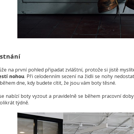
stnání
že na první pohled připadat zvláštní, protože si jistě myslít
lestí nohou
. Při celodenním sezení na židli se nohy nedosta
 během dne, kdy budete cítit, že jsou vám boty těsné.
e nabízí boty vyzout a pravidelně se během pracovní doby p
olikrát týdně.