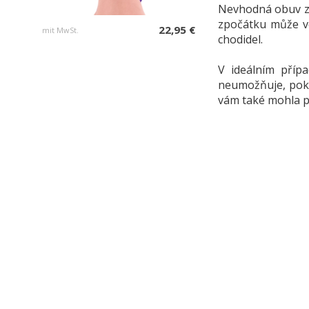
Nevhodná obuv zp
zpočátku může v
22,95 €
mit MwSt.
chodidel.
V ideálním příp
neumožňuje, poku
vám také mohla pr