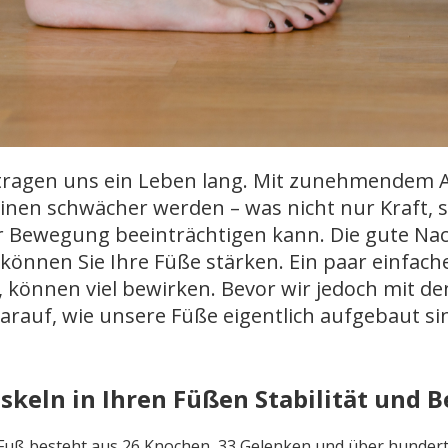
ragen uns ein Leben lang. Mit zunehmendem Al
nen schwächer werden – was nicht nur Kraft, so
r Bewegung beeinträchtigen kann. Die gute Nac
 können Sie Ihre Füße stärken. Ein paar einfa
 können viel bewirken. Bevor wir jedoch mit d
darauf, wie unsere Füße eigentlich aufgebaut si
skeln in Ihren Füßen Stabilität und
Fuß besteht aus 26 Knochen, 33 Gelenken und über hunder