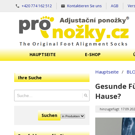
+420 774 162 512
Kontaktieren Sie uns
AGB
Ver
HAUPTSEITE
E-SHOP
Hauptseite
/
BL
Ihre Suche
Gesunde Fü
Hause?
hinzugefügt: 17.09.20
Suchen