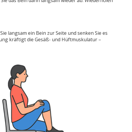
n Sie das Bein dann langsam wieder ab. Wiederholen
n Sie langsam ein Bein zur Seite und senken Sie es
ung kräftigt die Gesäß- und Hüftmuskulatur –