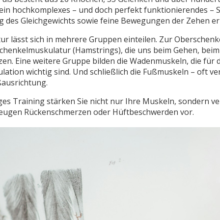
 ein hochkomplexes – und doch perfekt funktionierendes – S
g des Gleichgewichts sowie feine Bewegungen der Zehen er
ur lässt sich in mehrere Gruppen einteilen. Zur Oberschen
schenkelmuskulatur (Hamstrings), die uns beim Gehen, beim 
zen. Eine weitere Gruppe bilden die Wadenmuskeln, die für 
lation wichtig sind. Und schließlich die Fußmuskeln – oft ve
ßausrichtung.
es Training stärken Sie nicht nur Ihre Muskeln, sondern v
beugen Rückenschmerzen oder Hüftbeschwerden vor.