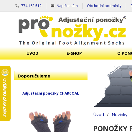
774 162 512
Napište nám
Obchodní podmínky
ÚVOD
E-SHOP
O PON
Doporučujeme
Adjustační ponožky CHARCOAL
Úvod
/
Novinky
PONOŽKY 