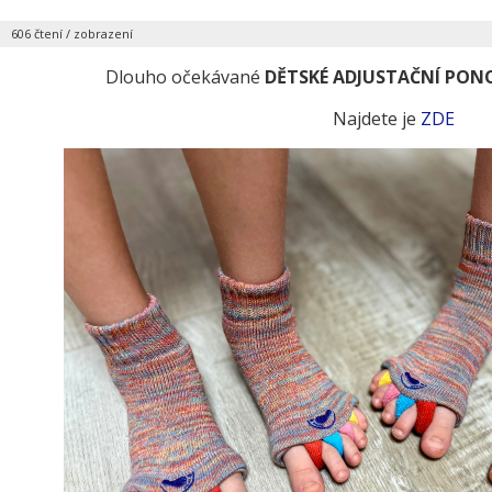
|
606 čtení / zobrazení
Dlouho očekávané
DĚTSKÉ ADJUSTAČNÍ PON
Najdete je
ZDE