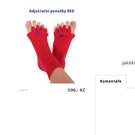
Adjustační ponožky RED
jakék
Komentáře
590,- Kč
s DPH