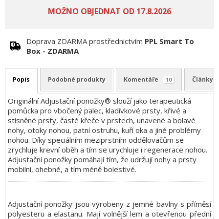
Doprava ZDARMA prostřednictvím
PPL Smart To
Box - ZDARMA
Popis
Podobné produkty
Komentáře
Články
10
Originální Adjustační ponožky® slouží jako terapeutická
pomůcka pro vbočený palec, kladívkové prsty, křivé a
stísněné prsty, časté křeče v prstech, unavené a bolavé
nohy, otoky nohou, patní ostruhu, kuří oka a jiné problémy
nohou. Díky speciálním meziprstním oddělovačům se
zrychluje krevní oběh a tím se urychluje i regenerace nohou.
Adjustační ponožky pomáhají tím, že udržují nohy a prsty
mobilní, ohebné, a tím méně bolestivé.
Adjustační ponožky jsou vyrobeny z jemné bavlny s příměsí
polyesteru a elastanu. Mají volnější lem a otevřenou přední