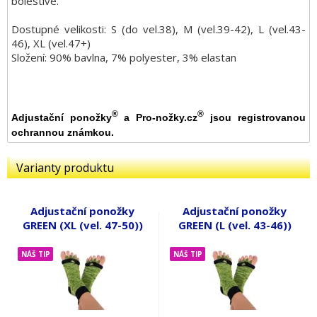
bolestivé.
Dostupné velikosti: S (do vel.38), M (vel.39-42), L (vel.43-
46), XL (vel.47+)
Složení: 90% bavlna, 7% polyester, 3% elastan
®
®
Adjustační ponožky
a Pro-nožky.cz
jsou registrovanou
ochrannou známkou.
Varianty produktu
Adjustační ponožky
Adjustační ponožky
GREEN (XL (vel. 47-50))
GREEN (L (vel. 43-46))
NÁŠ TIP
NÁŠ TIP