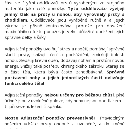
část se čtyřmi oddělovači prstů vyrobenými ze stejného
materiálu jako celé ponožky.
Tyto oddělovače vyvíjejí
jemný tlak na prsty u nohou, aby vyrovnaly prsty s
chodidlem.
Oddělovače jsou vyráběné ručně a a jejich
výroba je přísně kontrolována, protože pro dosažení
maximálního efektu ponožek je velmi důležité dodržení jejich
správné délky a šířky.
Adjustační ponožky uvolňují stres a napětí, pomáhají správně
sladit prsty, snižují tření a podráždění, zmírňují bolesti
nohou, zlepšují krevní oběh, dodávají nohám a prstům novou
energii. Snižují také potřebu chirurgického zákroku. Starají se
o část těla, která bývá často zanedbávaná.
Správné
postavení nohy a jejích jednotlivých částí ovlivňuje
funkci celého těla!
Adjustační ponožky
nejsou určeny pro běžnou chůzi
, plně
účinné jsou v uvolněné poloze, kdy nohy nejsou pod tlakem –
tj. při sezení, ležení či spánku.
Noste Adjustační ponožky preventivně!
Pravidelným
nošením udržíte prsty ohebné a uvolněné, a tím méně