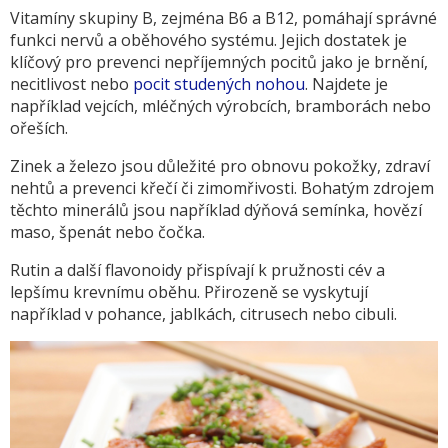
Vitamíny skupiny B, zejména B6 a B12, pomáhají správné
funkci nervů a oběhového systému. Jejich dostatek je
klíčový pro prevenci nepříjemných pocitů jako je brnění,
necitlivost nebo
pocit studených nohou
. Najdete je
například vejcích, mléčných výrobcích, bramborách nebo
ořeších.
Zinek a železo jsou důležité pro obnovu pokožky, zdraví
nehtů a prevenci křečí či zimomřivosti. Bohatým zdrojem
těchto minerálů jsou například dýňová semínka, hovězí
maso, špenát nebo čočka.
Rutin a další flavonoidy přispívají k pružnosti cév a
lepšímu krevnímu oběhu. Přirozeně se vyskytují
například v pohance, jablkách, citrusech nebo cibuli.