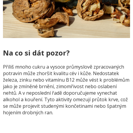
Na co si dát pozor?
Příliš mnoho cukru a vysoce průmyslově zpracovaných
potravin může zhoršit kvalitu cév i kůže. Nedostatek
železa, zinku nebo vitamínu B12 může vést k problémům
jako je zmíněné brnění, zimomřivost nebo oslabení
nehtů. A v neposlední řadě doporučujeme vynechat
alkohol a kouření. Tyto aktivity omezují průtok krve, což
se může projevit studenými končetinami nebo špatným
hojením drobných ran.