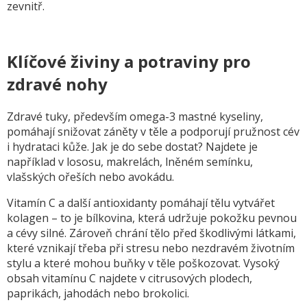
zevnitř.
Klíčové živiny a potraviny pro
zdravé nohy
Zdravé tuky, především omega-3 mastné kyseliny,
pomáhají snižovat záněty v těle a podporují pružnost cév
i hydrataci kůže. Jak je do sebe dostat? Najdete je
například v lososu, makrelách, lněném semínku,
vlašských ořeších nebo avokádu.
Vitamín C a další antioxidanty pomáhají tělu vytvářet
kolagen – to je bílkovina, která udržuje pokožku pevnou
a cévy silné. Zároveň chrání tělo před škodlivými látkami,
které vznikají třeba při stresu nebo nezdravém životním
stylu a které mohou buňky v těle poškozovat. Vysoký
obsah vitamínu C najdete v citrusových plodech,
paprikách, jahodách nebo brokolici.