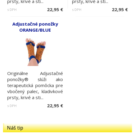
prsty, krivé a sti...
prsty, krivé a sti...
22,95 €
22,95 €
s DPH
s DPH
Adjustačné ponožky
ORANGE/BLUE
Originálne Adjustačné
ponožky® slúži ako
terapeutická pomôcka pre
vbočený palec, kladivkové
prsty, krivé a sti...
22,95 €
s DPH
Náš tip