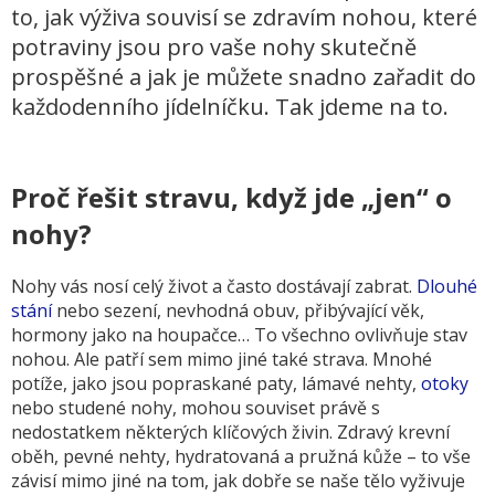
to, jak výživa souvisí se zdravím nohou, které
potraviny jsou pro vaše nohy skutečně
prospěšné a jak je můžete snadno zařadit do
každodenního jídelníčku. Tak jdeme na to.
Proč řešit stravu, když jde „jen“ o
nohy?
Nohy vás nosí celý život a často dostávají zabrat.
Dlouhé
stání
nebo sezení, nevhodná obuv, přibývající věk,
hormony jako na houpačce… To všechno ovlivňuje stav
nohou. Ale patří sem mimo jiné také strava. Mnohé
potíže, jako jsou popraskané paty, lámavé nehty,
otoky
nebo studené nohy, mohou souviset právě s
nedostatkem některých klíčových živin. Zdravý krevní
oběh, pevné nehty, hydratovaná a pružná kůže – to vše
závisí mimo jiné na tom, jak dobře se naše tělo vyživuje