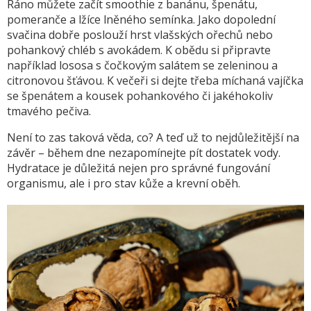
Ráno můžete začít smoothie z banánu, špenátu,
pomeranče a lžíce lněného semínka. Jako dopolední
svačina dobře poslouží hrst vlašských ořechů nebo
pohankový chléb s avokádem. K obědu si připravte
například lososa s čočkovým salátem se zeleninou a
citronovou šťávou. K večeři si dejte třeba míchaná vajíčka
se špenátem a kousek pohankového či jakéhokoliv
tmavého pečiva.
Není to zas taková věda, co? A teď už to nejdůležitější na
závěr – během dne nezapomínejte pít dostatek vody.
Hydratace je důležitá nejen pro správné fungování
organismu, ale i pro stav kůže a krevní oběh.