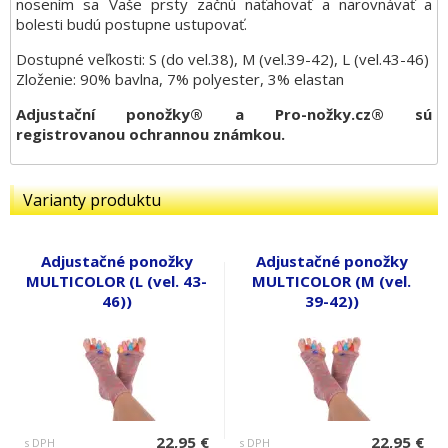
nosením sa Vaše prsty začnú naťahovať a narovnávať a
bolesti budú postupne ustupovať.
Dostupné veľkosti: S (do vel.38), M (vel.39-42), L (vel.43-46)
Zloženie: 90% bavlna, 7% polyester, 3% elastan
Adjustační ponožky® a Pro-nožky.cz® sú
registrovanou ochrannou známkou.
Varianty produktu
Adjustačné ponožky
Adjustačné ponožky
MULTICOLOR (L (vel. 43-
MULTICOLOR (M (vel.
46))
39-42))
22,95 €
22,95 €
s DPH
s DPH