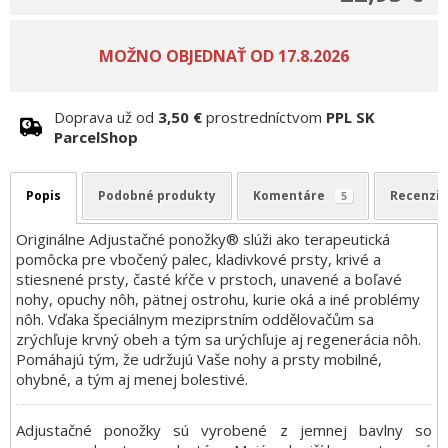
Doprava už od
3,50 €
prostredníctvom
PPL SK
ParcelShop
Popis
Podobné produkty
Komentáre
Recenzie
5
Originálne Adjustačné ponožky® slúži ako terapeutická
pomôcka pre vbočený palec, kladivkové prsty, krivé a
stiesnené prsty, časté kŕče v prstoch, unavené a boľavé
nohy, opuchy nôh, pätnej ostrohu, kurie oká a iné problémy
nôh. Vďaka špeciálnym meziprstním oddělovačům sa
zrýchľuje krvný obeh a tým sa urýchľuje aj regenerácia nôh.
Pomáhajú tým, že udržujú Vaše nohy a prsty mobilné,
ohybné, a tým aj menej bolestivé.
Adjustačné ponožky sú vyrobené z jemnej bavlny so