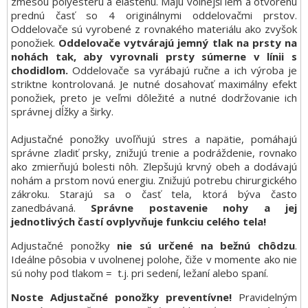
zmesou polyesteru a elasténu. Majú volnejší lem a otvorenú
prednú časť so 4 originálnymi oddelovačmi prstov.
Oddelovače sú vyrobené z rovnakého materiálu ako zvyšok
ponožiek.
Oddelovače vytvárajú jemný tlak na prsty na
nohách tak, aby vyrovnali prsty súmerne v línii s
chodidlom.
Oddelovače sa vyrábajú ručne a ich výroba je
striktne kontrolovaná. Je nutné dosahovať maximálny efekt
ponožiek, preto je veľmi dôležité a nutné dodržovanie ich
správnej dĺžky a širky.
Adjustačné ponožky uvoľňujú stres a napätie, pomáhajú
správne zladiť prsky, znižujú trenie a podráždenie, rovnako
ako zmierňujú bolesti nôh. Zlepšujú krvný obeh a dodávajú
nohám a prstom novú energiu. Znižujú potrebu chirurgického
zákroku. Starajú sa o časť tela, ktorá býva často
zanedbávaná.
Správne postavenie nohy a jej
jednotlivých častí ovplyvňuje funkciu celého tela!
Adjustačné ponožky
nie sú určené na bežnú chôdzu
.
Ideálne pôsobia v uvolnenej polohe, čiže v momente ako nie
sú nohy pod tlakom = t.j. pri sedení, ležaní alebo spaní.
Noste Adjustačné ponožky preventívne!
Pravidelným