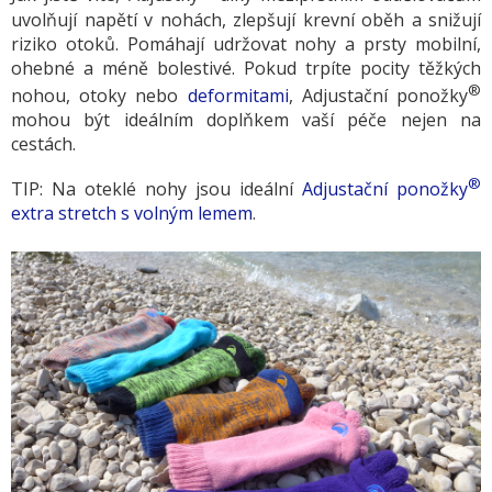
uvolňují napětí v nohách, zlepšují krevní oběh a snižují
riziko otoků. Pomáhají udržovat nohy a prsty mobilní,
ohebné a méně bolestivé. Pokud trpíte pocity těžkých
®
nohou, otoky nebo
deformitami
, Adjustační ponožky
mohou být ideálním doplňkem vaší péče nejen na
cestách.
®
TIP: Na oteklé nohy jsou ideální
Adjustační ponožky
extra stretch s volným lemem
.