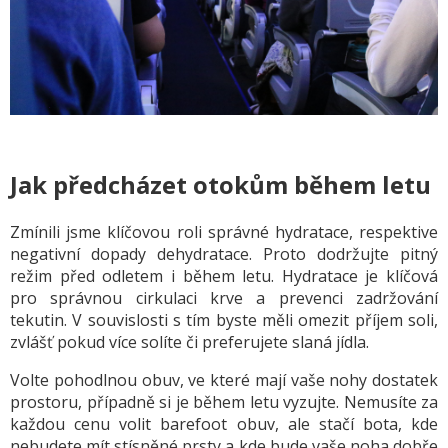
Jak předcházet otokům během letu
Zmínili jsme klíčovou roli správné hydratace, respektive
negativní dopady dehydratace. Proto dodržujte pitný
režim před odletem i během letu. Hydratace je klíčová
pro správnou cirkulaci krve a prevenci zadržování
tekutin. V souvislosti s tím byste měli omezit příjem soli,
zvlášť pokud více solíte či preferujete slaná jídla.
Volte pohodlnou obuv, ve které mají vaše nohy dostatek
prostoru, případně si je během letu vyzujte. Nemusíte za
každou cenu volit barefoot obuv, ale stačí bota, kde
nebudete mít stísněné prsty a kde bude vaše noha dobře