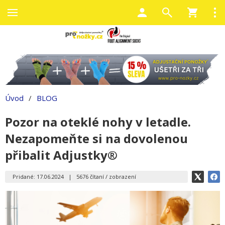
Úvod
/
BLOG
Pozor na oteklé nohy v letadle.
Nezapomeňte si na dovolenou
přibalit Adjustky®
Pridané: 17.06.2024
|
5676 čítaní / zobrazení