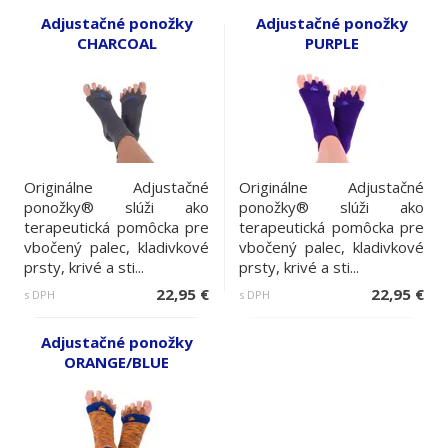
Adjustačné ponožky
Adjustačné ponožky
CHARCOAL
PURPLE
Originálne Adjustačné
Originálne Adjustačné
ponožky® slúži ako
ponožky® slúži ako
terapeutická pomôcka pre
terapeutická pomôcka pre
vbočený palec, kladivkové
vbočený palec, kladivkové
prsty, krivé a sti...
prsty, krivé a sti...
22,95 €
22,95 €
s DPH
s DPH
Adjustačné ponožky
ORANGE/BLUE