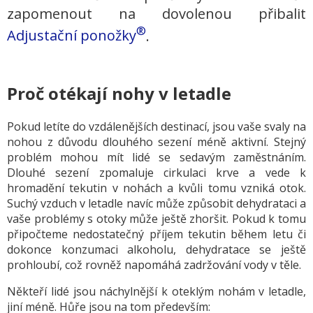
zapomenout na dovolenou přibalit
®
Adjustační ponožky
.
Proč otékají nohy v letadle
Pokud letíte do vzdálenějších destinací, jsou vaše svaly na
nohou z důvodu dlouhého sezení méně aktivní. Stejný
problém mohou mít lidé se sedavým zaměstnáním.
Dlouhé sezení zpomaluje cirkulaci krve a vede k
hromadění tekutin v nohách a kvůli tomu vzniká otok.
Suchý vzduch v letadle navíc může způsobit dehydrataci a
vaše problémy s otoky může ještě zhoršit. Pokud k tomu
připočteme nedostatečný příjem tekutin během letu či
dokonce konzumaci alkoholu, dehydratace se ještě
prohloubí, což rovněž napomáhá zadržování vody v těle.
Někteří lidé jsou náchylnější k oteklým nohám v letadle,
jiní méně. Hůře jsou na tom především: