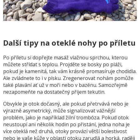
Další tipy na oteklé nohy po příletu
Po příletu si dopřejte masáž vlažnou sprchou, kterou
můžete střídat s teplou. Projděte se bosky po pláži,
pokud je kamenitá, tak vám krásně promasíruje chodidla.
Ale zvládnete to i v písku. Zregenerovat nohám pomůže
také plavání ať už v moři nebo v bazénu. Samozřejmě
nezapomeňte na dostatečný příjem tekutin.
Obvykle je otok dočasný, ale pokud přetrvává nebo je
výrazně asymetrický, může signalizovat vážnější
problém, jako je například žilní trombóza. Pokud otok
neustoupí ani několik hodin po přistání, jedna noha je
více oteklá než druhá, otoky provází větší bolestivost
nebo je vaše kůže v oblasti otoku zarudlá a horká, raději