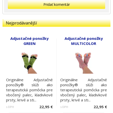
Pridať komentár
Nejprodávanější
Adjustačné ponožky
Adjustačné ponožky
GREEN
MULTICOLOR
Originálne Adjustačné
Originálne Adjustačné
ponožky® slúži ako
ponožky® slúži ako
terapeutická pomôcka pre
terapeutická pomôcka pre
vbočený palec, kladivkové
vbočený palec, kladivkové
prsty, krivé a sti...
prsty, krivé a sti...
22,95 €
22,95 €
s DPH
s DPH