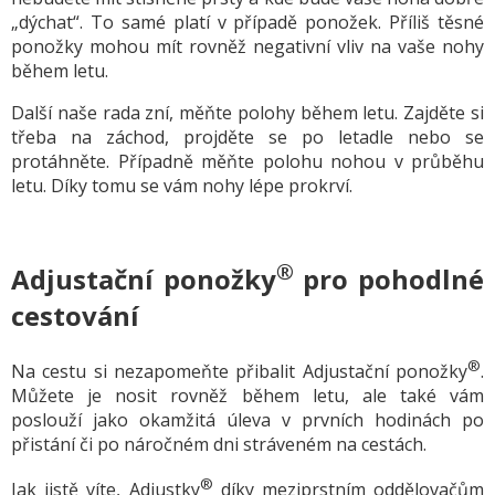
„dýchat“. To samé platí v případě ponožek. Příliš těsné
ponožky mohou mít rovněž negativní vliv na vaše nohy
během letu.
Další naše rada zní, měňte polohy během letu. Zajděte si
třeba na záchod, projděte se po letadle nebo se
protáhněte. Případně měňte polohu nohou v průběhu
letu. Díky tomu se vám nohy lépe prokrví.
®
Adjustační ponožky
pro pohodlné
cestování
®
Na cestu si nezapomeňte přibalit Adjustační ponožky
.
Můžete je nosit rovněž během letu, ale také vám
poslouží jako okamžitá úleva v prvních hodinách po
přistání či po náročném dni stráveném na cestách.
®
Jak jistě víte, Adjustky
díky meziprstním oddělovačům