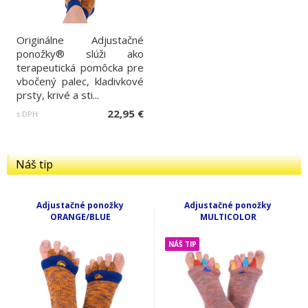
Originálne Adjustačné
ponožky® slúži ako
terapeutická pomôcka pre
vbočený palec, kladivkové
prsty, krivé a sti...
22,95 €
s DPH
Náš tip
Adjustačné ponožky
Adjustačné ponožky
ORANGE/BLUE
MULTICOLOR
NÁŠ TIP