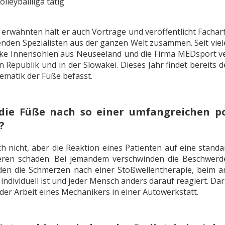
olleyballliga tätig
rwähnten hält er auch Vorträge und veröffentlicht Fachart
enden Spezialisten aus der ganzen Welt zusammen. Seit viel
ke Innensohlen aus Neuseeland und die Firma MEDsport vert
n Republik und in der Slowakei. Dieses Jahr findet bereits
lematik der Füße befasst.
die Füße nach so einer umfangreichen po
?
ich nicht, aber die Reaktion eines Patienten auf eine sta
ren schaden. Bei jemandem verschwinden die Beschwerden
en die Schmerzen nach einer Stoßwellentherapie, beim an
ndividuell ist und jeder Mensch anders darauf reagiert. Darin
der Arbeit eines Mechanikers in einer Autowerkstatt.