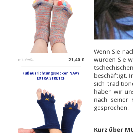
Wenn Sie nac
würden Sie wa
21,40 €
mit MwSt.
tschechische
Fußausrichtungssocken NAVY
beschäftigt.
EXTRA STRETCH
sich traditio
haben wir uns
nach seiner
gesprochen.
Kurz über M