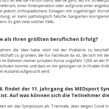
t sich an wie die Person steht, wie sie geht, wo ihr Schwerpu
elbruch, einer Knieoperation oder aufgrund einer angebor
icht jedoch orthopädischen) Einlagen mit zugehöriger Korr
llung, er kann pathologisch falsche Gangarten korrigier
rn. Es gibt viele solcher Fälle.
e als Ihren größten beruflichen Erfolg?
ahren die Idee hatte mich mit der Podiatrie zu beschäf
llschaft zu gründen, die für Fachleute da ist, die sich mit d
ch im Rahmen meiner privaten Kurse ungefähr 1200 an der Po
schulen konnte und dass es mir gelungen ist in Hradec Král
 Ausland aufgesucht wird.
. 6. findet der 11. Jahrgang des MEDsport S
 ist. Auf was können sich die Teilnehmer di
en wir das Symposium als Triennale, aber wegen Covid treff