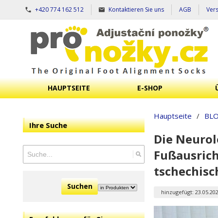
+420 774 162 512
Kontaktieren Sie uns
AGB
Ver
HAUPTSEITE
E-SHOP
Hauptseite
/
BL
Ihre Suche
Die Neurol
Fußausrich
tschechisc
Suchen
hinzugefügt: 23.05.20