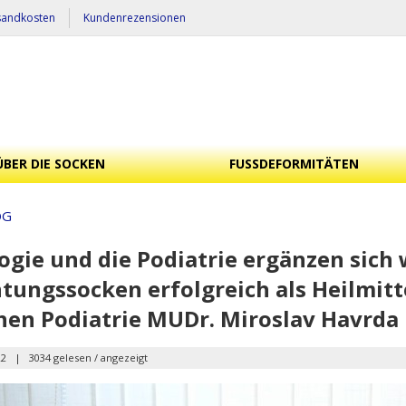
sandkosten
Kundenrezensionen
ÜBER DIE SOCKEN
FUSSDEFORMITÄTEN
OG
ogie und die Podiatrie ergänzen sic
tungssocken erfolgreich als Heilmitte
hen Podiatrie MUDr. Miroslav Havrda
22
|
3034 gelesen / angezeigt