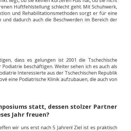
nkt liegt, ob sie keinen kürzeren Fuß hat, ob sie nicht
enen Hüftfehlstellung schlecht geht. Mit Schuhwerk,
ektion und Rehabilitationsmethoden sorgt er für eine
en und dadurch auch die Beschwerden im Bereich der
tigen, dass es gelungen ist 2001 die Tschechische
er Podiatrie beschäftigen. Weiter sehen ich es auch als
diatrie Interessierte aus der Tschechischen Republik
ové eine Podiatrische Klinik aufzubauen, die auch von
ymposiums statt, dessen stolzer Partner
eses Jahr freuen?
en wir uns erst nach 5 Jahren! Ziel ist es praktisch