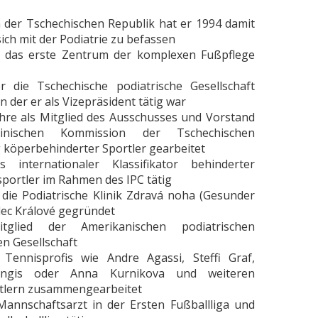
in der Tschechischen Republik hat er 1994 damit
ich mit der Podiatrie zu befassen
r das erste Zentrum der komplexen Fußpflege
 die Tschechische podiatrische Gesellschaft
n der er als Vizepräsident tätig war
ahre als Mitglied des Ausschusses und Vorstand
inischen Kommission der Tschechischen
 köperbehinderter Sportler gearbeitet
 internationaler Klassifikator behinderter
sportler im Rahmen des IPC tätig
 die Podiatrische Klinik Zdravá noha (Gesunder
dec Králové gegründet
tglied der Amerikanischen podiatrischen
en Gesellschaft
Tennisprofis wie Andre Agassi, Steffi Graf,
ingis oder Anna Kurnikova und weiteren
tlern zusammengearbeitet
Mannschaftsarzt in der Ersten Fußballliga und