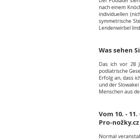
Der Podiater sieh
nach einem Knöch
individuellen (n
symmetrische Ste
Lendenwirbel linde
Was sehen Si
Das ich vor 28 J
podiatrische Gese
Erfolg an, dass i
und der Slowakei 
Menschen aus dem
Vom 10. - 11
Pro-nožky.cz
Normal veranstalt