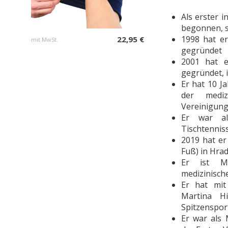
Als erster 
begonnen, s
1998 hat e
22,95 €
mit MwSt.
gegründet
2001 hat er
gegründet, i
Er hat 10 J
der mediz
Vereinigung
Er war als
Tischtennis
2019 hat er
Fuß) in Hra
Er ist Mi
medizinisch
Er hat mit 
Martina H
Spitzenspor
Er war als 