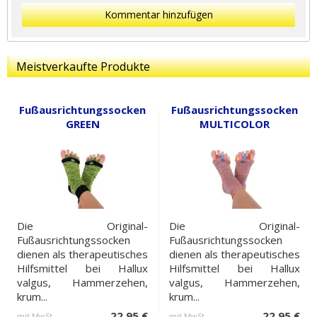
Kommentar hinzufügen
Meistverkaufte Produkte
Fußausrichtungssocken
Fußausrichtungssocken
GREEN
MULTICOLOR
Die Original-
Die Original-
Fußausrichtungssocken
Fußausrichtungssocken
dienen als therapeutisches
dienen als therapeutisches
Hilfsmittel bei Hallux
Hilfsmittel bei Hallux
valgus, Hammerzehen,
valgus, Hammerzehen,
krum...
krum...
22,95 €
22,95 €
mit MwSt.
mit MwSt.