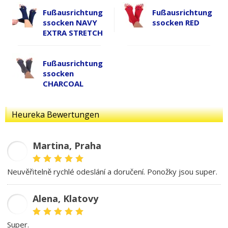
Fußausrichtung
Fußausrichtung
ssocken NAVY
ssocken RED
EXTRA STRETCH
Fußausrichtung
ssocken
CHARCOAL
Heureka Bewertungen
Martina, Praha
MD
Neuvěřitelně rychlé odeslání a doručení. Ponožky jsou super.
Alena, Klatovy
AB
Super.