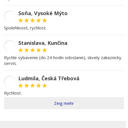
Soňa, Vysoké Mýto
SK
spolehlivost, rychlost.
Stanislava, Kunčina
SD
rychle vybavenie (do 24 hodin odoslanie), skvely zakaznicky
servis.
Ludmila, Česká Třebová
LŠ
rychlost.
Zeig mehr