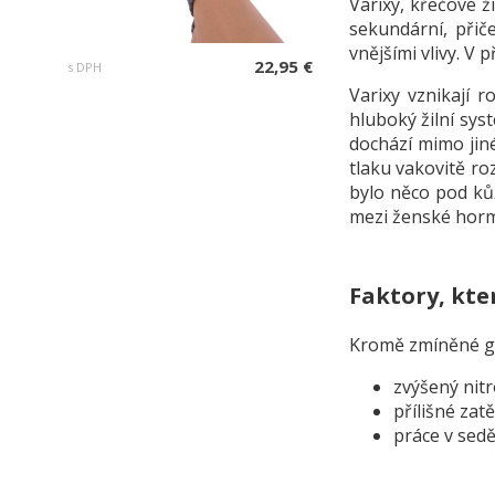
Varixy, křečové ž
sekundární, přiče
vnějšími vlivy. V
22,95 €
s DPH
Varixy vznikají 
hluboký žilní sys
dochází mimo jiné
tlaku vakovitě ro
bylo něco pod ků
mezi ženské hor
Faktory, kte
Kromě zmíněné gen
zvýšený nitr
přílišné zat
práce v sed