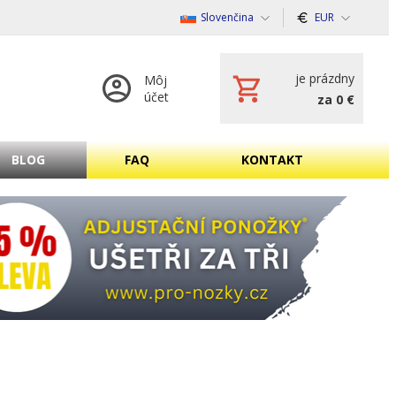
Slovenčina
EUR
je prázdny
Môj
účet
za 0 €
BLOG
FAQ
KONTAKT