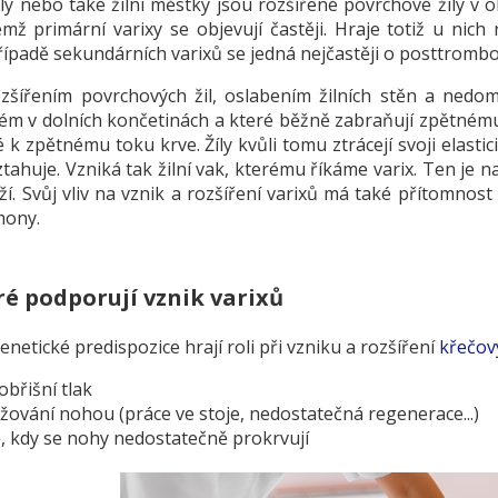
íly nebo také žilní městky jsou rozšířené povrchové žíly v 
mž primární varixy se objevují častěji. Hraje totiž u nich
 případě sekundárních varixů se jedná nejčastěji o posttrombo
rozšířením povrchových žil, oslabením žilních stěn a nedom
tém v dolních končetinách a které běžně zabraňují zpětnému 
 k zpětnému toku krve. Žíly kvůli tomu ztrácejí svoji elast
ztahuje. Vzniká tak žilní vak, kterému říkáme varix. Ten je
ží. Svůj vliv na vznik a rozšíření varixů má také přítomn
mony.
ré podporují vznik varixů
etické predispozice hrají roli při vzniku a rozšíření
křečový
obřišní tlak
ěžování nohou (práce ve stoje, nedostatečná regenerace...)
ě, kdy se nohy nedostatečně prokrvují