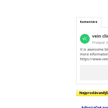
Komentáre
vein cl
VC
Pridané 3
It is awesome blog to know about the how the varicose veins grows and what is the treatment for remove them easily. You can get the
more information
https://www.vein
Nejprodávanějš
Adjustačné po