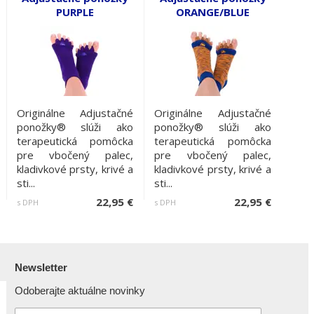
PURPLE
ORANGE/BLUE
Originálne Adjustačné
Originálne Adjustačné
ponožky® slúži ako
ponožky® slúži ako
terapeutická pomôcka
terapeutická pomôcka
pre vbočený palec,
pre vbočený palec,
kladivkové prsty, krivé a
kladivkové prsty, krivé a
sti...
sti...
22,95 €
22,95 €
s DPH
s DPH
Newsletter
Odoberajte aktuálne novinky