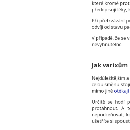
které kromě prota
předepisují léky
Při přetrvávání p
odvíjí od stavu p
V případě, že se 
nevyhnutelné.
Jak varixům 
Nejdůležitějším a
celou směnu stojí
mimo jiné
otékají
Určitě se hodí 
protáhnout. A t
nepodceňovat, k
ušetříte si spous