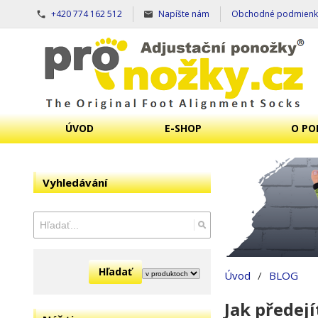
+420 774 162 512
Napíšte nám
Obchodné podmienk
ÚVOD
E-SHOP
O PO
Vyhledávání
Hľadať
Úvod
/
BLOG
Jak předej