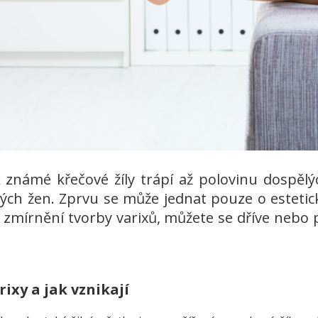
ak známé křečové žíly trápí až polovinu dosp
lých žen. Zprvu se může jednat pouze o esteti
i zmírnění tvorby varixů, můžete se dříve nebo 
rixy a jak vznikají