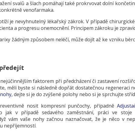
žení svalů a šlach pomáhají také prokrvovat dolní končetiny
, konkrétně venofarmaka.
otíží je nevyhnutelný lékařský zákrok. V případě chirurgické 
acienta a progresu onemocnění. Principem zákroku je zpravid
varixy žádným způsobem neléčí, může dojít až ke vzniku bérc
předejít
 nejúčinnějším faktorem při předcházení či zastavení rozši
te, měli byste si následně dopřát dostatečnou regeneraci n
 nohy,
dejte si je do zvýšené polohy nebo si je sprchujte stř
preventivně nosit kompresní punčochy, případně
Adjusta
o jak v případě sedavého zaměstnání, práci ve stoje
dyž vám vaše nohy začnou naznačovat, že je něco v nepo
tu nepříjemností.