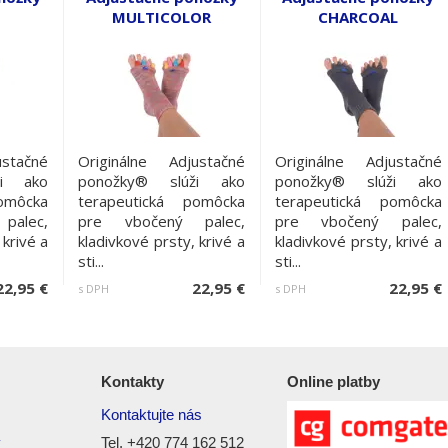
MULTICOLOR
CHARCOAL
ustačné
Originálne Adjustačné
Originálne Adjustačné
ži ako
ponožky® slúži ako
ponožky® slúži ako
omôcka
terapeutická pomôcka
terapeutická pomôcka
palec,
pre vbočený palec,
pre vbočený palec,
 krivé a
kladivkové prsty, krivé a
kladivkové prsty, krivé a
sti...
sti...
22,95 €
22,95 €
22,95 €
s DPH
s DPH
Kontakty
Online platby
Kontaktujte nás
v
Tel. +420 774 162 512