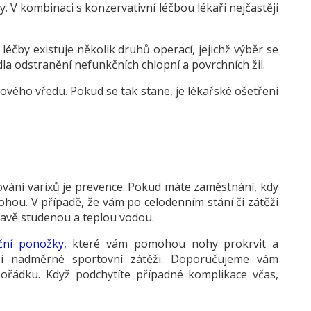
. V kombinaci s konzervativní léčbou lékaři nejčastěji
léčby existuje několik druhů operací, jejichž výběr se
la odstranění nefunkčních chlopní a povrchních žil.
ového vředu. Pokud se tak stane, je lékařské ošetření
řování varixů je prevence. Pokud máte zaměstnání, kdy
ohou. V případě, že vám po celodenním stání či zátěži
ídavě studenou a teplou vodou.
ční ponožky
, které vám pomohou nohy prokrvit a
 i nadměrné sportovní zátěži. Doporučujeme vám
řádku. Když podchytíte případné komplikace včas,