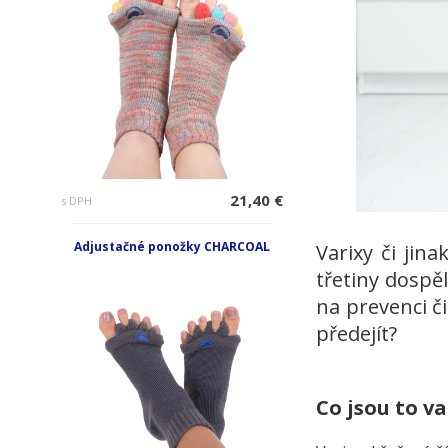
21,40 €
s DPH
Adjustačné ponožky CHARCOAL
Varixy či jin
třetiny dospě
na prevenci č
předejít?
Co jsou to va