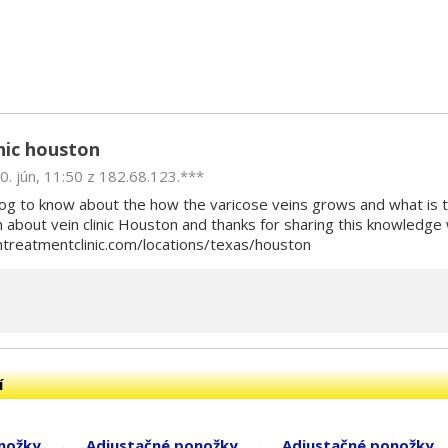
inic houston
0. jún, 11:50 z 182.68.123.***
 about vein clinic Houston and thanks for sharing this knowledge 
treatmentclinic.com/locations/texas/houston
í
nožky
Adjustačné ponožky
Adjustačné ponožky