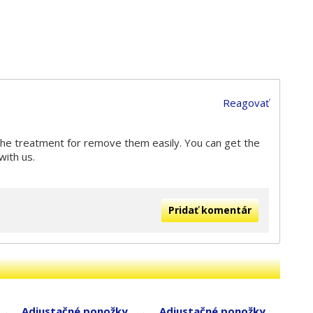
Reagovať
with us.
Pridať komentár
Adjustačné ponožky
Adjustačné ponožky