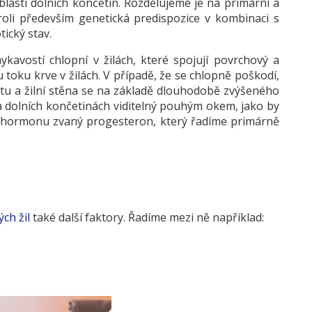
oblasti dolních končetin. Rozdělujeme je na primární a
 roli především genetická predispozice v kombinaci s
tický stav.
ykavostí chlopní v žilách, které spojují povrchový a
toku krve v žilách. V případě, že se chlopně poškodí,
icitu a žilní stěna se na základě dlouhodobě zvýšeného
 na dolních končetinách viditelný pouhým okem, jako by
ost hormonu zvaný progesteron, který řadíme primárně
ch žil
také další faktory. Řadíme mezi ně například: