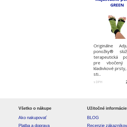
GREEN
Originálne Adj
ponožky® slú
terapeutická p
pre vbočený 
kladivkové prsty,
sti...
s DPH
Všetko o nákupe
Užitočné informácie
Ako nakupovať
BLOG
Platba a doprava
Recenzie zákazníko