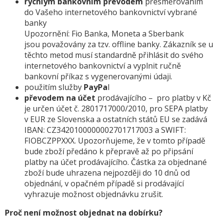
rychlým bankovním převodem
přesměrováním
do Vašeho internetového bankovnictví vybrané
banky
Upozornění: Fio Banka, Moneta a Sberbank
jsou považovány za tzv. offline banky. Zákazník se u
těchto metod musí standardně přihlásit do svého
internetového bankovnictví a vyplnit ručně
bankovní příkaz s vygenerovanými údaji.
použitím služby
PayPa
l
převodem na účet
prodávajícího – pro platby v Kč
je určen účet č. 2801717000/2010, pro SEPA platby
v EUR ze Slovenska a ostatních států EU se zadává
IBAN: CZ3420100000002701717003 a SWIFT:
FIOBCZPPXXX. Upozorňujeme, že v tomto případě
bude zboží předáno k přepravě až po připsání
platby na účet prodávajícího. Částka za objednané
zboží bude uhrazena nejpozději do 10 dnů od
objednání, v opačném případě si prodávající
vyhrazuje možnost objednávku zrušit.
Proč není možnost objednat na dobírku?