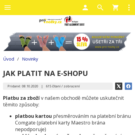
Úvod
/
Novinky
JAK PLATIT NA E-SHOPU
Pridané: 08.10.2020
|
615 čítaní / zobrazení
Platbu za zboží
v našem obchodě můžete uskutečnit
těmito způsoby:
platbou kartou
přesměrováním na platební bránu
Comgate (platební karty Maestro brána
nepodporuje)